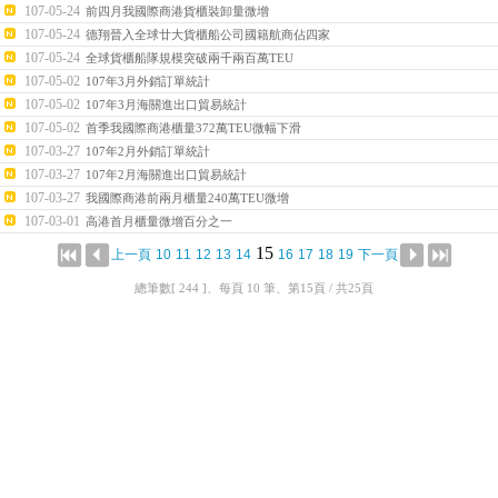
107-05-24
前四月我國際商港貨櫃裝卸量微增
107-05-24
德翔晉入全球廿大貨櫃船公司國籍航商佔四家
107-05-24
全球貨櫃船隊規模突破兩千兩百萬TEU
107-05-02
107年3月外銷訂單統計
107-05-02
107年3月海關進出口貿易統計
107-05-02
首季我國際商港櫃量372萬TEU微幅下滑
107-03-27
107年2月外銷訂單統計
107-03-27
107年2月海關進出口貿易統計
107-03-27
我國際商港前兩月櫃量240萬TEU微增
107-03-01
高港首月櫃量微增百分之一
15
上一頁
10
11
12
13
14
16
17
18
19
下一頁
總筆數[ 244 ]、每頁 10 筆、第15頁 / 共25頁